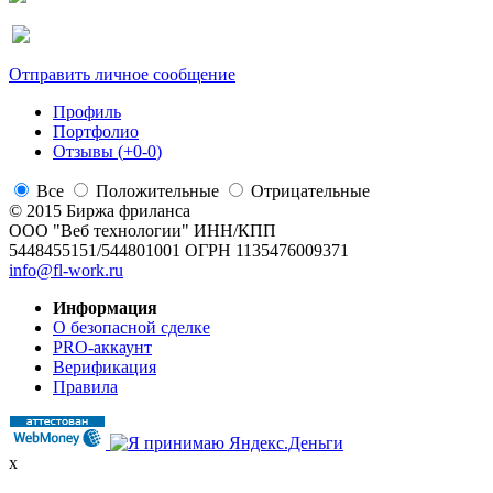
Отправить личное сообщение
Профиль
Портфолио
Отзывы (
+0
-0
)
Все
Положительные
Отрицательные
© 2015 Биржа фриланса
ООО "Веб технологии" ИНН/КПП
5448455151/544801001 ОГРН 1135476009371
info@fl-work.ru
Информация
О безопасной сделке
PRO-аккаунт
Верификация
Правила
x