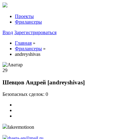
Проекты
Фрилансеры
Вход
Зарегистрироваться
Главная
»
Фрилансеры
»
andreyshivas
29
Шевцов Андрей [andreyshivas]
Безопасных сделок: 0
fakeemotioon
rhasta-an@mail.ru