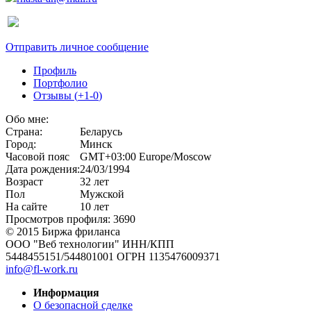
Отправить личное сообщение
Профиль
Портфолио
Отзывы (
+1
-0
)
Обо мне:
Страна:
Беларусь
Город:
Минск
Часовой пояс
GMT+03:00 Europe/Moscow
Дата рождения:
24/03/1994
Возраст
32 лет
Пол
Мужской
На сайте
10 лет
Просмотров профиля: 3690
© 2015 Биржа фриланса
ООО "Веб технологии" ИНН/КПП
5448455151/544801001 ОГРН 1135476009371
info@fl-work.ru
Информация
О безопасной сделке