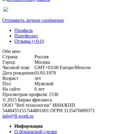
Отправить личное сообщение
Профиль
Портфолио
Отзывы (
+0
-0
)
Обо мне:
Страна:
Россия
Город:
Москва
Часовой пояс
GMT+03:00 Europe/Moscow
Дата рождения:
01/01/1970
Возраст
лет
Пол
Мужской
На сайте
6 лет
Просмотров профиля: 1530
© 2015 Биржа фриланса
ООО "Веб технологии" ИНН/КПП
5448455151/544801001 ОГРН 1135476009371
info@fl-work.ru
Информация
О безопасной сделке